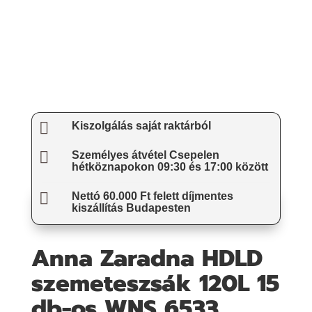

Kiszolgálás saját raktárból

Személyes átvétel Csepelen
hétköznapokon 09:30 és 17:00 között

Nettó 60.000 Ft felett díjmentes
kiszállítás Budapesten
Anna Zaradna HDLD
szemeteszsák 120L 15
db-os WNS 6533