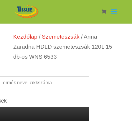
Kezdőlap
/
Szemeteszsák
/ Anna
Zaradna HDLD szemeteszsák 120L 15
db-os WNS 6533
kek