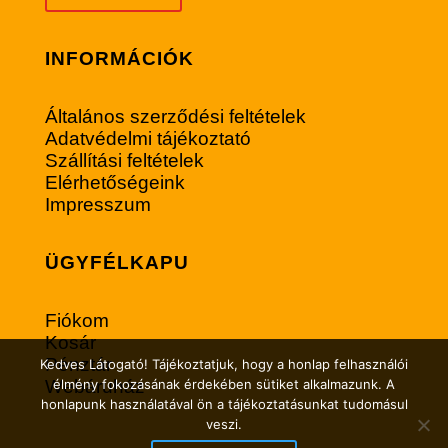
INFORMÁCIÓK
Általános szerződési feltételek
Adatvédelmi tájékoztató
Szállítási feltételek
Elérhetőségeink
Impresszum
ÜGYFÉLKAPU
Fiókom
Kosár
Pénztár
Kedves Látogató! Tájékoztatjuk, hogy a honlap felhasználói
Webáruház
élmény fokozásának érdekében sütiket alkalmazunk. A
honlapunk használatával ön a tájékoztatásunkat tudomásul
veszi.