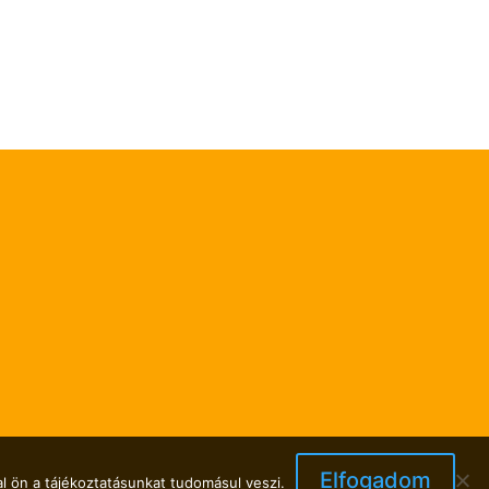
Elfogadom
l ön a tájékoztatásunkat tudomásul veszi.