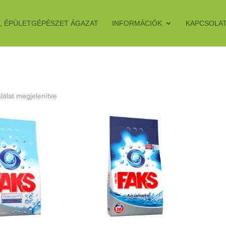
, ÉPÜLETGÉPÉSZET ÁGAZAT
INFORMÁCIÓK
KAPCSOLA
alálat megjelenítve