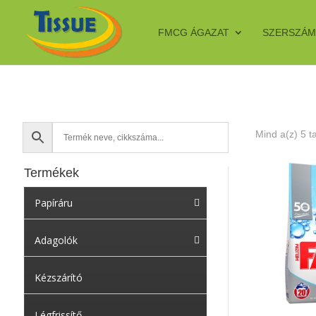
FMCG ÁGAZAT
SZERSZÁM
Mind a(z) 5 t
Termékek
Papíráru
Adagolók
Kézszárító
Légfrissítő