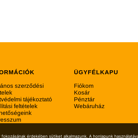
FORMÁCIÓK
ÜGYFÉLKAPU
lános szerződési
Fiókom
ételek
Kosár
védelmi tájékoztató
Pénztár
lítási feltételek
Webáruház
rhetőségeink
resszum
y fokozásának érdekében sütiket alkalmazunk. A honlapunk használatáva