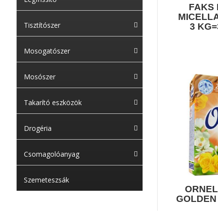
FAKS
MICELL
Tisztítószer
3 KG
Mosogatószer
Mosószer
Takarító eszközök
Drogéria
Csomagolóanyag
Szemeteszsák
ORNEL
GOLDEN