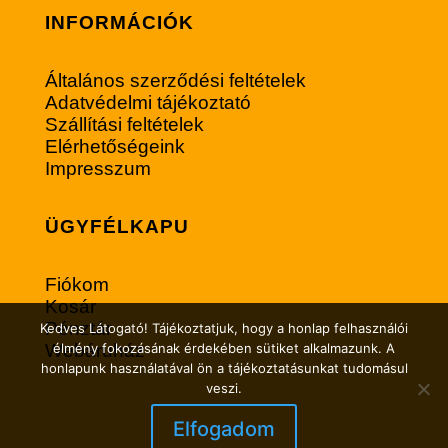
INFORMÁCIÓK
Általános szerződési feltételek
Adatvédelmi tájékoztató
Szállítási feltételek
Elérhetőségeink
Impresszum
ÜGYFÉLKAPU
Fiókom
Kosár
Pénztár
Kedves Látogató! Tájékoztatjuk, hogy a honlap felhasználói
Webáruház
élmény fokozásának érdekében sütiket alkalmazunk. A
honlapunk használatával ön a tájékoztatásunkat tudomásul
veszi.
Elfogadom