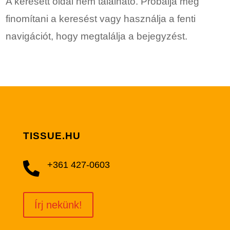
A keresett oldal nem található. Próbálja meg
finomítani a keresést vagy használja a fenti
navigációt, hogy megtalálja a bejegyzést.
TISSUE.HU
+361 427-0603

Írj nekünk!