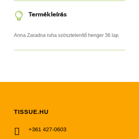
Termékleírás

Anna Zaradna ruha szösztelenítő henger 36 lap
TISSUE.HU

+361 427-0603