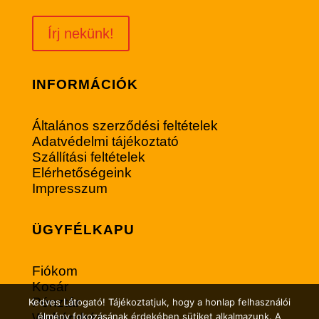
Írj nekünk!
INFORMÁCIÓK
Általános szerződési feltételek
Adatvédelmi tájékoztató
Szállítási feltételek
Elérhetőségeink
Impresszum
ÜGYFÉLKAPU
Fiókom
Kosár
Pénztár
Kedves Látogató! Tájékoztatjuk, hogy a honlap felhasználói
Webáruház
élmény fokozásának érdekében sütiket alkalmazunk. A