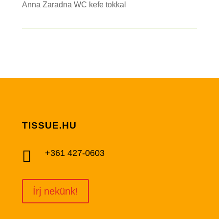
Anna Zaradna WC kefe tokkal
TISSUE.HU

+361 427-0603
Írj nekünk!