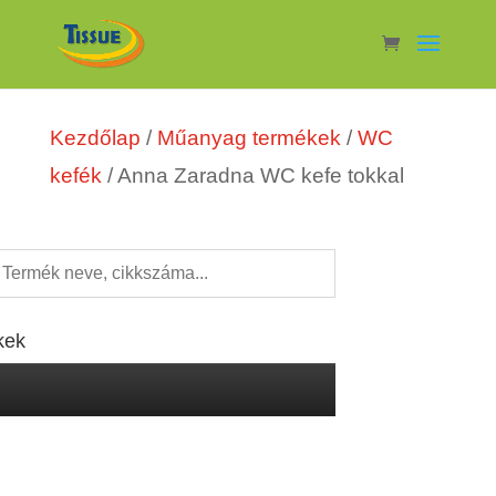
Kezdőlap
/
Műanyag termékek
/
WC
kefék
/ Anna Zaradna WC kefe tokkal
kek