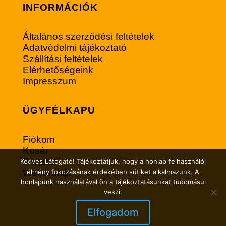
INFORMÁCIÓK
Általános szerződési feltételek
Adatvédelmi tájékoztató
Szállítási feltételek
Elérhetőségeink
Impresszum
ÜGYFÉLKAPU
Fiókom
Kosár
Pénztár
Kedves Látogató! Tájékoztatjuk, hogy a honlap felhasználói
Webáruház
élmény fokozásának érdekében sütiket alkalmazunk. A
honlapunk használatával ön a tájékoztatásunkat tudomásul
veszi.
Elfogadom