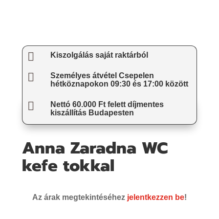

Kiszolgálás saját raktárból

Személyes átvétel Csepelen
hétköznapokon 09:30 és 17:00 között

Nettó 60.000 Ft felett díjmentes
kiszállítás Budapesten
Anna Zaradna WC
kefe tokkal
Az árak megtekintéséhez
jelentkezzen be
!