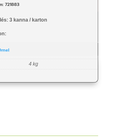
m:
721883
lés: 3 kanna / karton
on:
rnel
4 kg