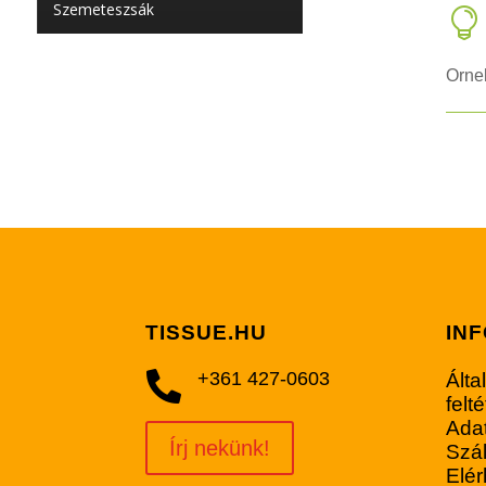
Szemeteszsák

Ornel
TISSUE.HU
IN
+361 427-0603

Álta
felt
Adat
Írj nekünk!
Szál
Elé