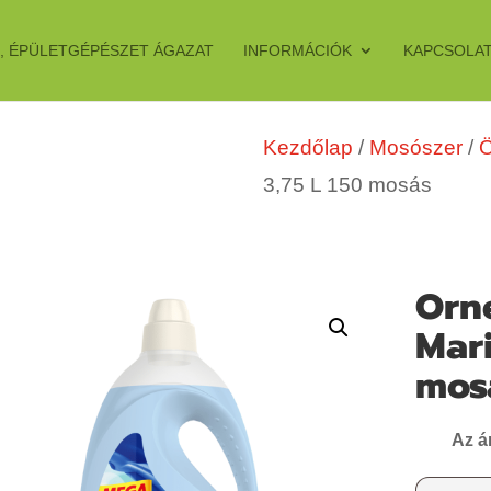
, ÉPÜLETGÉPÉSZET ÁGAZAT
INFORMÁCIÓK
KAPCSOLA
Kezdőlap
/
Mosószer
/
Ö
3,75 L 150 mosás
Orne
Mari
mos
Az á