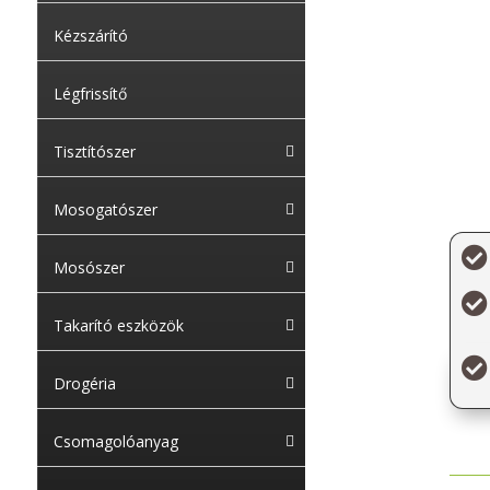
Kézszárító
Légfrissítő
Tisztítószer
Mosogatószer

Mosószer

Takarító eszközök

Drogéria
Csomagolóanyag