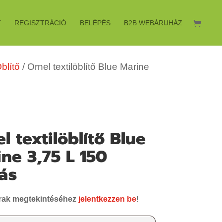
T
REGISZTRÁCIÓ
BELÉPÉS
B2B WEBÁRUHÁZ
blítő
/ Ornel textilöblítő Blue Marine
l textilöblítő Blue
ne 3,75 L 150
ás
rak megtekintéséhez
jelentkezzen be
!