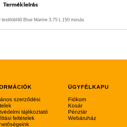
Termékleírás
 textilöblítő Blue Marine 3,75 L 150 mosás
FORMÁCIÓK
ÜGYFÉLKAPU
lános szerződési
Fiókom
ételek
Kosár
védelmi tájékoztató
Pénztár
lítási feltételek
Webáruház
rhetőségeink