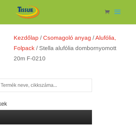
Kezdőlap
/
Csomagoló anyag
/
Alufólia,
Folpack
/ Stella alufólia dombornyomott
20m F-0210
kek