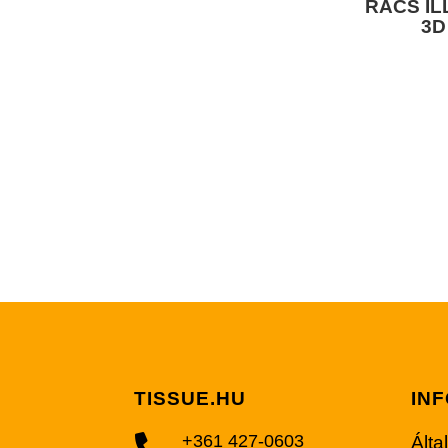
RÁCS I
3D
TISSUE.HU
IN
+361 427-0603
Álta