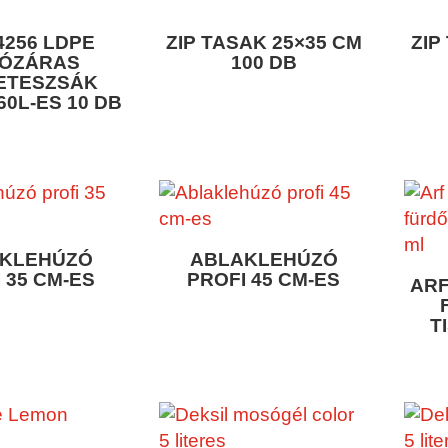
4256 LDPE
ZIP TASAK 25×35 CM
ZIP
ÓZÁRAS
100 DB
ETESZSÁK
60L-ES 10 DB
KLEHÚZÓ
ABLAKLEHÚZÓ
 35 CM-ES
PROFI 45 CM-ES
ARF
T