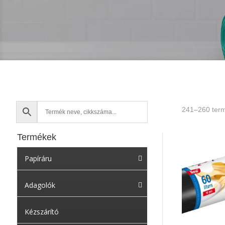
241–260 term
Termékek
Papíráru
Adagolók
Kézszárító