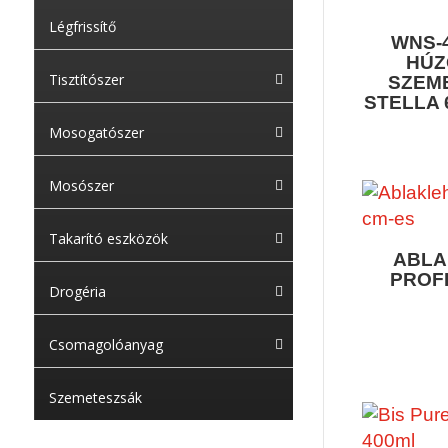
Légfrissítő
WNS-
HÚZ
Tisztítószer
SZEM
STELLA 
Mosogatószer
Mosószer
Takarító eszközök
ABLA
PROFI
Drogéria
Csomagolóanyag
Szemeteszsák