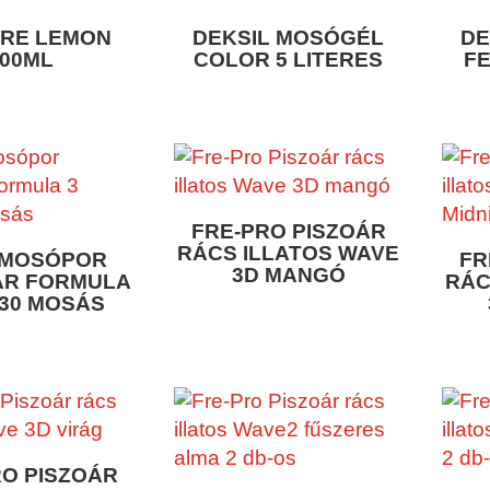
URE LEMON
DEKSIL MOSÓGÉL
DE
400ML
COLOR 5 LITERES
FE
FRE-PRO PISZOÁR
RÁCS ILLATOS WAVE
 MOSÓPOR
FR
3D MANGÓ
AR FORMULA
RÁC
=30 MOSÁS
RO PISZOÁR