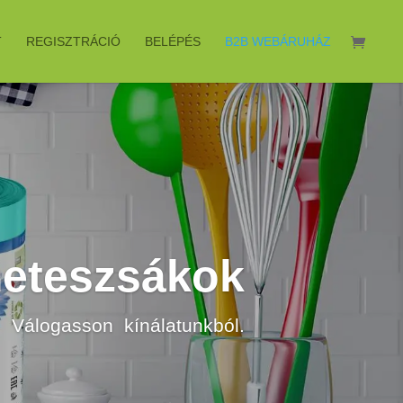
T
REGISZTRÁCIÓ
BELÉPÉS
B2B WEBÁRUHÁZ
meteszsákok
Válogasson kínálatunkból.